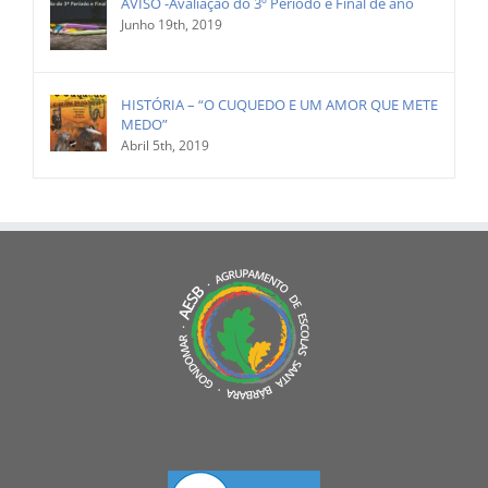
AVISO -Avaliação do 3º Período e Final de ano
Junho 19th, 2019
HISTÓRIA – “O CUQUEDO E UM AMOR QUE METE
MEDO”
Abril 5th, 2019