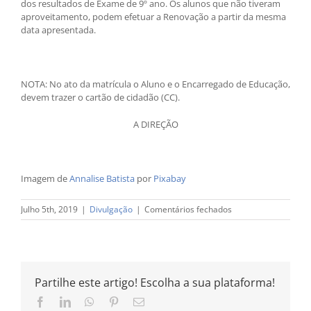
dos resultados de Exame de 9º ano. Os alunos que não tiveram
aproveitamento, podem efetuar a Renovação a partir da mesma
data apresentada.
NOTA: No ato da matrícula o Aluno e o Encarregado de Educação,
devem trazer o cartão de cidadão (CC).
A DIREÇÃO
Imagem de
Annalise Batista
por
Pixabay
em
Julho 5th, 2019
|
Divulgação
|
Comentários fechados
Matrículas
de
9º
para
10º
Partilhe este artigo! Escolha a sua plataforma!
ano
Facebook
LinkedIn
WhatsApp
Pinterest
Email