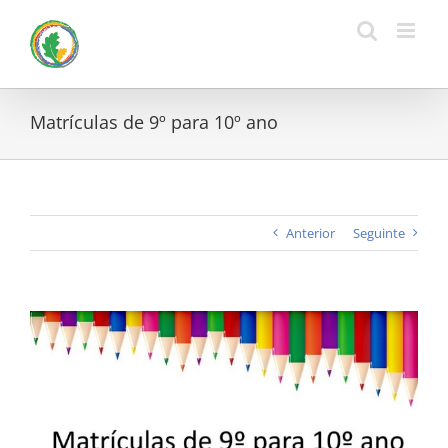
Skip
to
content
Matrículas de 9º para 10º ano
Anterior
Seguinte
View
Larger
Image