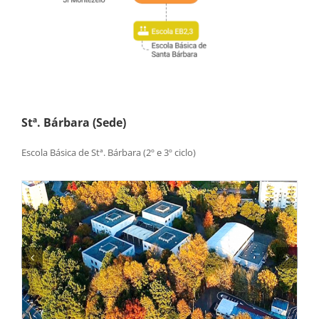
Stª. Bárbara (Sede)
Escola Básica de Stª. Bárbara (2º e 3º ciclo)