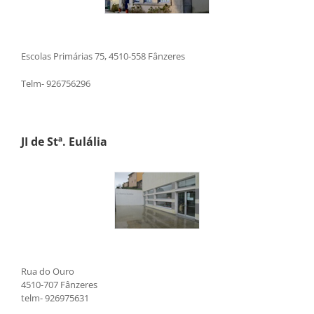
Escolas Primárias 75, 4510-558 Fânzeres
Telm- 926756296
JI de Stª. Eulália
Rua do Ouro
4510-707 Fânzeres
telm- 926975631