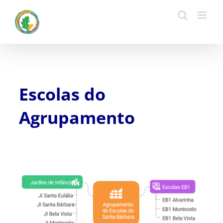
Skip
to
content
Escolas do
Agrupamento