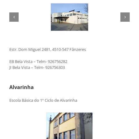
Estr. Dom Miguel 2481, 4510-547 Fânzeres
EB Bela Vista – Telm- 926756282
JI Bela Vista – Telm- 926756303
Alvarinha
Escola Básica do 1º Ciclo de Alvarinha