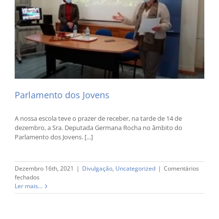
Parlamento dos Jovens
A nossa escola teve o prazer de receber, na tarde de 14 de
dezembro, a Sra. Deputada Germana Rocha no âmbito do
Parlamento dos Jovens. [...]
Dezembro 16th, 2021
|
Divulgação
,
Uncategorized
|
Comentários
em
fechados
Parlamento
Ler mais...
dos
Jovens