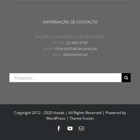
INFORMAÇÃO DE CONTACTO
Rua Alto de Barreiros, 790 Gondomar
Phone:
22 485 4790
Email:
direcao@aefanzeres.pt
Web:
aefanzeres.pt
Pesquisar
Copyright 2012 - 2020 Avada | All Rights Reserved | Powered by
WordPress
|
Theme Fusion
Facebook
YouTube
Email
(necessário
mas