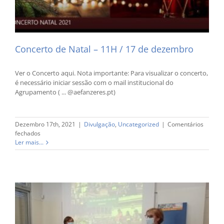
Concerto de Natal – 11H / 17 de dezembro
Ver o Concerto aqui. Nota importante: Para visualizar o concerto,
é necessário iniciar sessão com o mail institucional do
Agrupamento ( ... @aefanzeres.pt)
Dezembro 17th, 2021
|
Divulgação
,
Uncategorized
|
Comentários
em
fechados
Concerto
Ler mais...
de
Natal
–
11H
/
17
de
dezembro