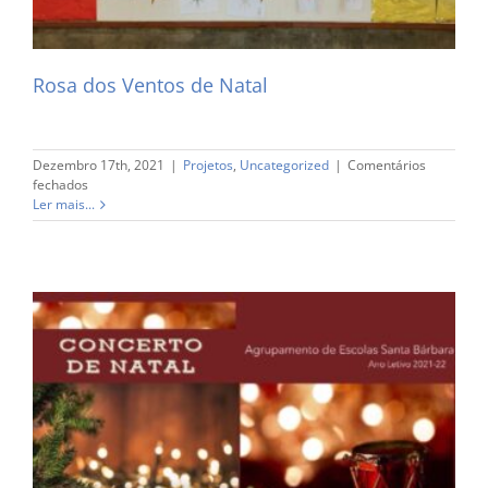
Rosa dos Ventos de Natal
Dezembro 17th, 2021
|
Projetos
,
Uncategorized
|
Comentários
em
fechados
Rosa
Ler mais...
dos
Ventos
de
Natal