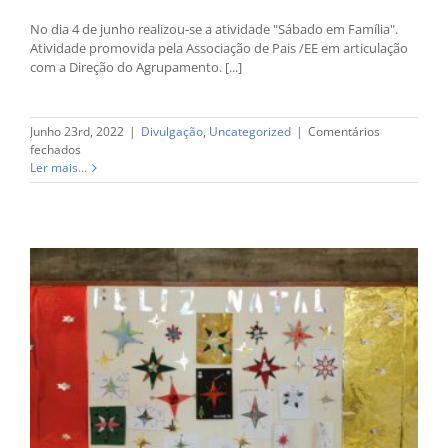
No dia 4 de junho realizou-se a atividade "Sábado em Família".
Atividade promovida pela Associação de Pais /EE em articulação
com a Direção do Agrupamento. [...]
Junho 23rd, 2022
|
Divulgação
,
Uncategorized
|
Comentários
em
fechados
Sábado
Ler mais...
em
Família