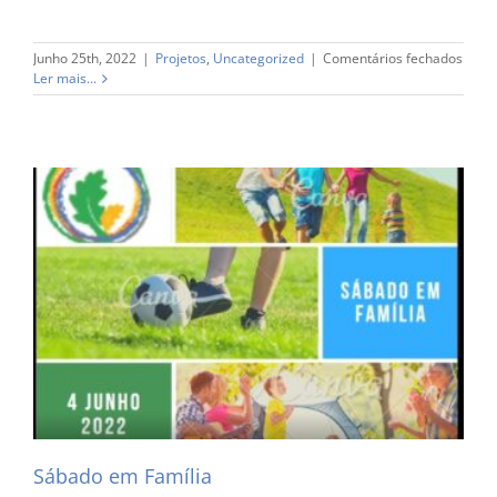
em
Junho 25th, 2022
|
Projetos
,
Uncategorized
|
Comentários fechados
Pedd
Ler mais...
Pape
da
Franc
Sábado em Família