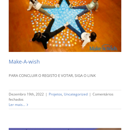
Make-A-wish
PARA CONCLUIR O REGISTO E VOTAR, SIGA O LINK
Dezembro 19th, 2022
|
Projetos
,
Uncategorized
|
Comentários
em
fechados
Make-
Ler mais...
A-
wish