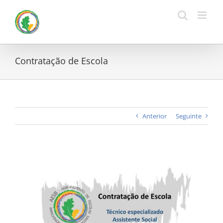
Skip
to
content
Contratação de Escola
Anterior
Seguinte
View
Larger
Image