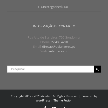
Uncategorized (14)
INFORMAÇÃO DE CONTACTO
Rua Alto de Barreiros, 790 Gondomar
Phone:
22 485 4790
Email:
direcao@aefanzeres.pt
Web:
aefanzeres.pt
Pesquisar
Copyright 2012 - 2020 Avada | All Rights Reserved | Powered by
WordPress
|
Theme Fusion
Facebook
YouTube
Email