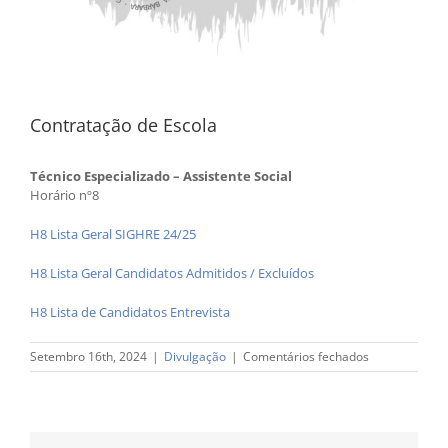
Contratação de Escola
Técnico Especializado – Assistente Social
Horário nº8
H8 Lista Geral SIGHRE 24/25
H8 Lista Geral Candidatos Admitidos / Excluídos
H8 Lista de Candidatos Entrevista
em
Setembro 16th, 2024
|
Divulgação
|
Comentários fechados
Contratação
de
Escola