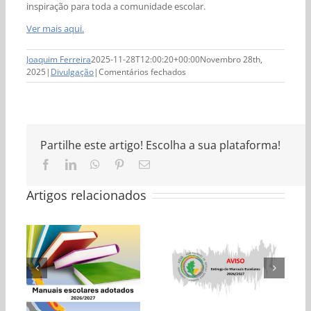
inspiração para toda a comunidade escolar.
Ver mais aqui.
Joaquim Ferreira
2025-11-28T12:00:20+00:00
Novembro 28th,
em
2025
|
Divulgação
|
Comentários fechados
Dino
D’Santiago
leva
entusiasmo
e
Partilhe este artigo! Escolha a sua plataforma!
inspiração
à
Facebook
LinkedIn
WhatsApp
Pinterest
Email
Escola
(necessário
EB1
mas
Artigos relacionados
da
não
publicado)
Bela
Vista
como
embaixador
Entrega de
do
Projeto
Manuais
Folha
VOAR
Escolares
Informativa nº10
–
2026/2027
UNICEF