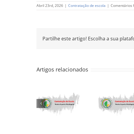
Abril 23rd, 2026
|
Contratação de escola
|
Comentários 
Partilhe este artigo! Escolha a sua plata
Artigos relacionados
ontratação de
Contratação de
cola – Técnico
Escola – Técnico
Contrat
Superior –
superior
Esc
Psicólogo
Psicólogo(a)