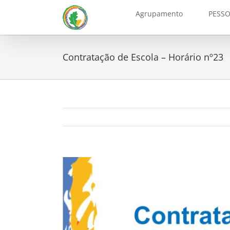
Skip
Agrupamento
PESSO
to
content
Contratação de Escola – Horário nº23
View
Larger
Image