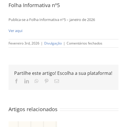
Folha Informativa nº5
Publica-se a Folha Informativa nº5 – janeiro de 2026
Ver aqui
em
Fevereiro 3rd, 2026
|
Divulgação
|
Comentários fechados
Folha
Informativa
nº5
Partilhe este artigo! Escolha a sua plataforma!
Facebook
LinkedIn
WhatsApp
Pinterest
Email
(necessário
mas
não
publicado)
Artigos relacionados