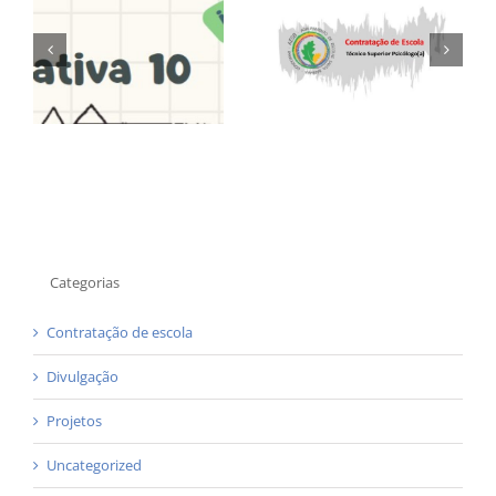
Contratação de
Contratação de
va
Escola – Técnico
Escola – Técnico
Superior –
superior
Psicólogo
Psicólogo(a)
Categorias
Contratação de escola
Divulgação
Projetos
Uncategorized