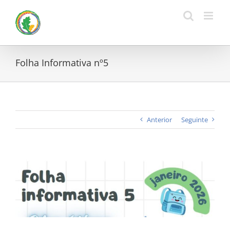
Skip
to
content
Folha Informativa nº5
Anterior
Seguinte
View
Larger
Image