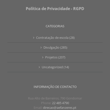
Política de Privacidade - RGPD
CATEGORIAS
Contratação de escola (28)
Divulgação (285)
Projetos (207)
Uncategorized (14)
INFORMAÇÃO DE CONTACTO
Rua Alto de Barreiros, 790 Gondomar
Phone:
22 485 4790
Email:
direcao@aefanzeres.pt